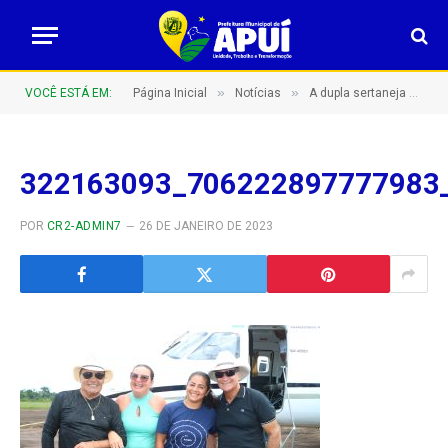
»
»
VOCÊ ESTÁ EM:
Página Inicial
Notícias
A dupla sertaneja Gino & Geno já está em Apuí para a festa de aniversário que começa logo mais
322163093_706222897777983
POR
CR2-ADMIN7
26 DE JANEIRO DE 2023