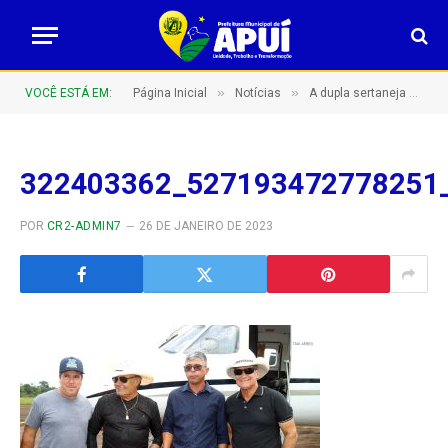
»
»
VOCÊ ESTÁ EM:
Página Inicial
Notícias
A dupla sertaneja Gino & Geno já está em Apuí para a festa de aniversário que começa logo mais
322403362_527193472778251
POR
CR2-ADMIN7
26 DE JANEIRO DE 2023