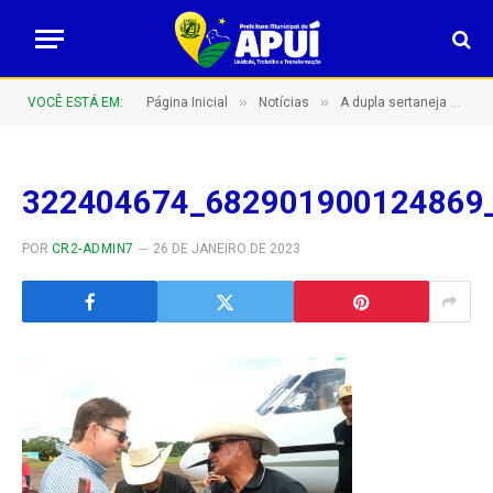
»
»
VOCÊ ESTÁ EM:
Página Inicial
Notícias
A dupla sertaneja Gino & Geno já está em Apuí para a festa de aniversário que começa logo mais
322404674_682901900124869
POR
CR2-ADMIN7
26 DE JANEIRO DE 2023