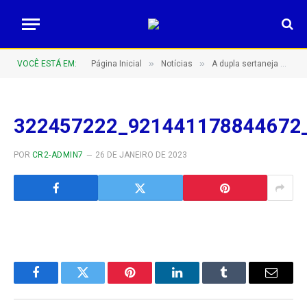
»
»
VOCÊ ESTÁ EM:
Página Inicial
Notícias
A dupla sertaneja Gino & Geno já está em Apuí para a festa de aniversário que começa logo mais
322457222_921441178844672
POR
CR2-ADMIN7
26 DE JANEIRO DE 2023
Facebook
Twitter
Pinterest
LinkedIn
Tumblr
E-
mail