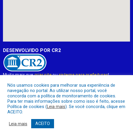
DESENVOLVIDO POR CR2
Muito mais que
criar site
ou
sistema para prefeituras
!
Realizamos uma
assessoria
completa, onde garantimos em
Nós usamos cookies para melhorar sua experiência de
contrato que todas as exigências das
leis de transparência
navegação no portal. Ao utilizar nosso portal, você
pública
serão atendidas.
concorda com a política de monitoramento de cookies.
Para ter mais informações sobre como isso é feito, acesse
Conheça o
PNTP
e o
Radar da Transparência Pública
Política de cookies (
Leia mais
). Se você concorda, clique em
ACEITO.
Leia mais
ACEITO