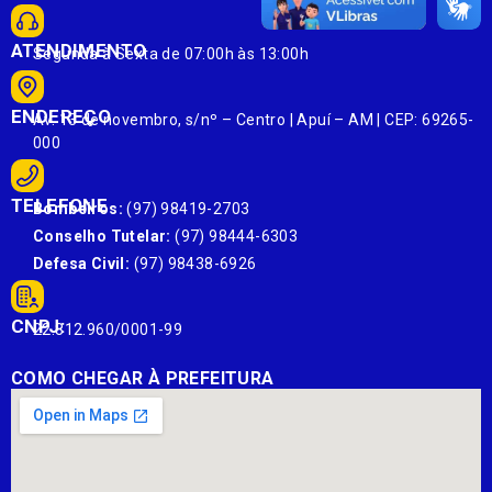
ATENDIMENTO
Segunda à Sexta de 07:00h às 13:00h
ENDEREÇO
Av. 13 de novembro, s/nº – Centro | Apuí – AM | CEP: 69265-
000
TELEFONE
Bombeiros:
(97) 98419-2703
Conselho Tutelar:
(97) 98444-6303
Defesa Civil:
(97) 98438-6926
CNPJ:
22.812.960/0001-99
COMO CHEGAR À PREFEITURA