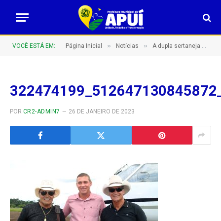
»
»
VOCÊ ESTÁ EM:
Página Inicial
Notícias
A dupla sertaneja Gino & Geno já está em Apuí para a festa de aniversário que começa logo mais
322474199_512647130845872
POR
CR2-ADMIN7
26 DE JANEIRO DE 2023