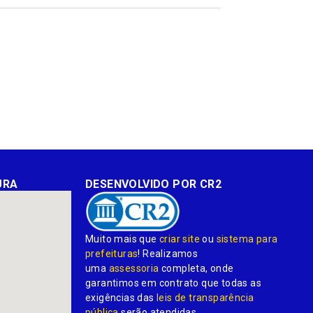
mail
URA
DESENVOLVIDO POR CR2
Muito mais que
criar site
ou
sistema para
prefeituras
! Realizamos
uma
assessoria
completa, onde
garantimos em contrato que todas as
exigências das
leis de transparência
pública
serão atendidas.