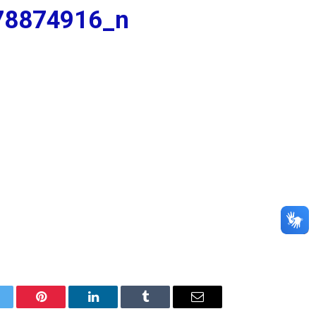
78874916_n
itter
Pinterest
LinkedIn
Tumblr
E-