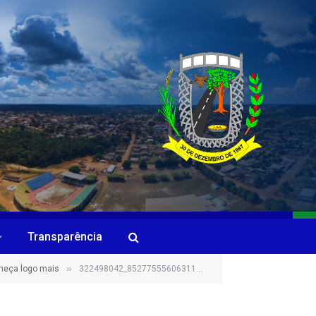
Transparência
»
omeça logo mais
322498042_8527755560631142_6138134889578874916_n