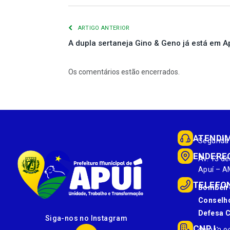
ARTIGO ANTERIOR
A dupla sertaneja Gino & Geno já está em A
Os comentários estão encerrados.
ATENDI
Segunda 
ENDERE
Av. 13 de
Apuí – A
TELEFO
Bombeir
Conselho
Defesa Ci
Siga-nos no Instagram
CNPJ: