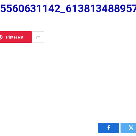
55560631142_61381348895
Pinterest
Facebook
Tw