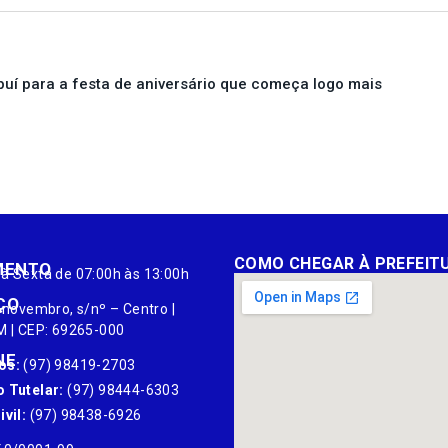
puí para a festa de aniversário que começa logo mais
COMO CHEGAR À PREFEIT
MENTO
à Sexta de 07:00h às 13:00h
ÇO
 novembro, s/nº – Centro |
M | CEP: 69265-000
NE
os:
(97) 98419-2703
 Tutelar:
(97) 98444-6303
vil:
(97) 98438-6926