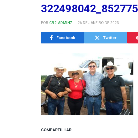
322498042_85277
POR
CR2-ADMIN7
26 DE JANEIRO DE 2023
Facebook
Twitter
COMPARTILHAR.