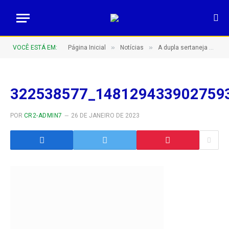
»
»
VOCÊ ESTÁ EM:
Página Inicial
Notícias
A dupla sertaneja Gino & Geno já está em Apuí para a festa de aniversário que começa logo mais
322538577_148129433902759
POR
CR2-ADMIN7
26 DE JANEIRO DE 2023