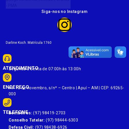
Siga-nos no Instagram
Darline Koch. Matrícula 1760
ATENDIMENTO
Segunda à Sexta de 07:00h às 13:00h
ENDEREÇO
Av. 13 de novembro, s/nº – Centro | Apuí – AM | CEP: 69265-
000
TELEFONE
Bombeiros:
(97) 98419-2703
Conselho Tutelar:
(97) 98444-6303
Defesa Civil:
(97) 98438-6926