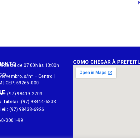
COMO CHEGAR À PREFEIT
MENTO
à Sexta de 07:00h às 13:00h
ÇO
 novembro, s/nº – Centro |
M | CEP: 69265-000
NE
os:
(97) 98419-2703
 Tutelar:
(97) 98444-6303
vil:
(97) 98438-6926
60/0001-99