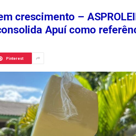
 em crescimento – ASPROLEI
 consolida Apuí como referên
Pinterest