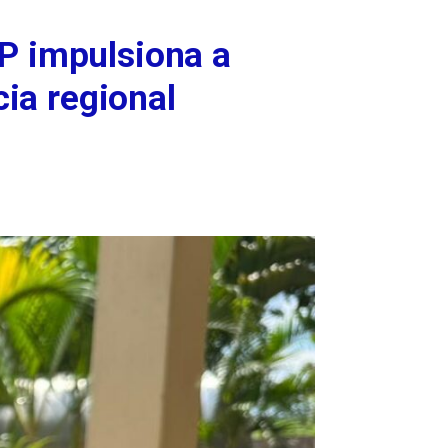
P impulsiona a
cia regional