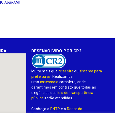
NO Apuí-AM!
URA
DESENVOLVIDO POR CR2
Muito mais que
criar site
ou
sistema para
prefeituras
! Realizamos
uma
assessoria
completa, onde
garantimos em contrato que todas as
exigências das
leis de transparência
pública
serão atendidas.
Conheça o
PNTP
e o
Radar da
Transparência Pública