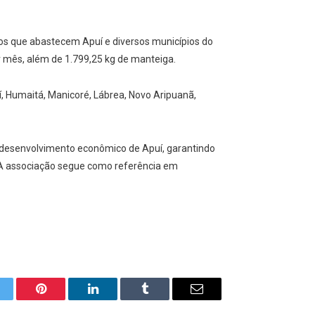
dos que abastecem Apuí e diversos municípios do
r mês, além de 1.799,25 kg de manteiga.
 Humaitá, Manicoré, Lábrea, Novo Aripuanã,
o desenvolvimento econômico de Apuí, garantindo
o. A associação segue como referência em
itter
Pinterest
LinkedIn
Tumblr
E-