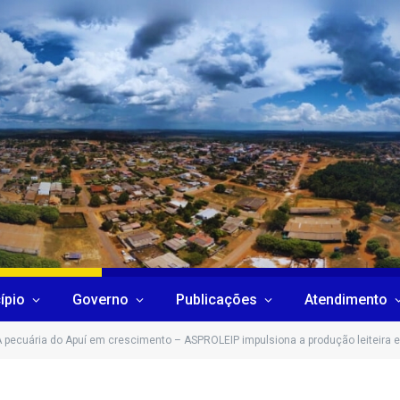
ípio
Governo
Publicações
Atendimento
 pecuária do Apuí em crescimento – ASPROLEIP impulsiona a produção leiteira e