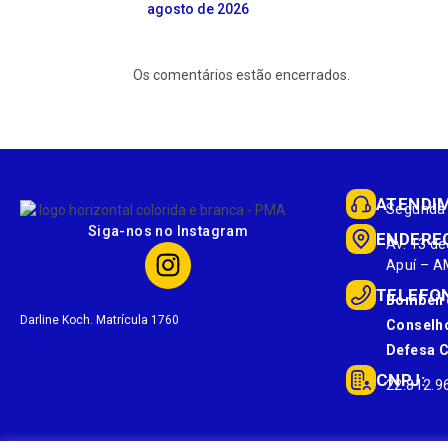
agosto de 2026
Os comentários estão encerrados.
ATENDI
Segunda 
Siga-nos no Instagram
ENDERE
Av. 13 de
Apuí – A
TELEFO
Bombeir
Darline Koch. Matrícula 1760
Conselho
Defesa Ci
CNPJ:
22.812.9