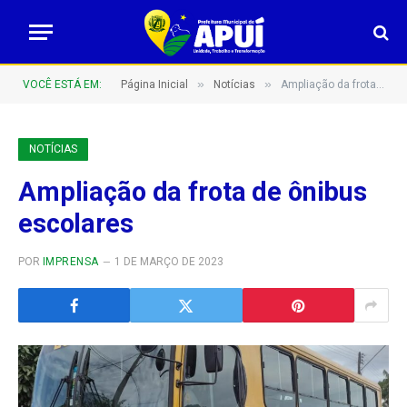
»
»
VOCÊ ESTÁ EM:
Página Inicial
Notícias
Ampliação da frota de ônibus escolares
NOTÍCIAS
Ampliação da frota de ônibus
escolares
POR
IMPRENSA
1 DE MARÇO DE 2023