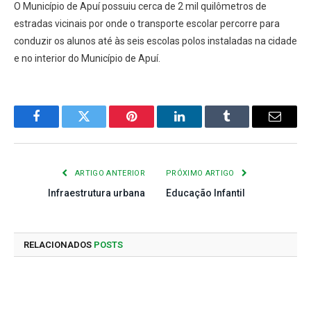
O Município de Apuí possuiu cerca de 2 mil quilômetros de
estradas vicinais por onde o transporte escolar percorre para
conduzir os alunos até às seis escolas polos instaladas na cidade
e no interior do Município de Apuí.
Facebook
Twitter
Pinterest
LinkedIn
Tumblr
E-
mail
ARTIGO ANTERIOR
PRÓXIMO ARTIGO
Infraestrutura urbana
Educação Infantil
RELACIONADOS
POSTS