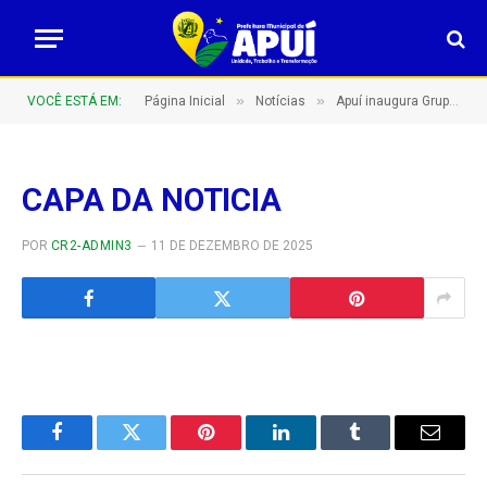
»
»
VOCÊ ESTÁ EM:
Página Inicial
Notícias
Apuí inaugura Grupamento Integrado de Combate a Incêndio e Proteção Civil (GCIP) Nova estrutura reforça segurança, prevenção e resposta rápida a emergências no município
CAPA DA NOTICIA
POR
CR2-ADMIN3
11 DE DEZEMBRO DE 2025
Facebook
Twitter
Pinterest
LinkedIn
Tumblr
E-
mail