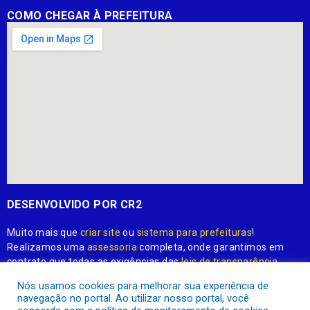
COMO CHEGAR À PREFEITURA
DESENVOLVIDO POR CR2
Muito mais que
criar site
ou
sistema para prefeituras
!
Realizamos uma
assessoria
completa, onde garantimos em
contrato que todas as exigências das
leis de transparência
pública
serão atendidas.
Nós usamos cookies para melhorar sua experiência de
navegação no portal. Ao utilizar nosso portal, você
Conheça o
PNTP
e o
Radar da Transparência Pública