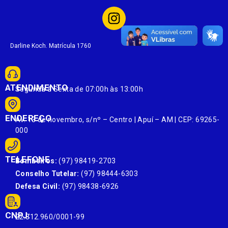
Darline Koch. Matrícula 1760
ATENDIMENTO
Segunda à Sexta de 07:00h às 13:00h
ENDEREÇO
Av. 13 de novembro, s/nº – Centro | Apuí – AM | CEP: 69265-
000
TELEFONE
Bombeiros:
(97) 98419-2703
Conselho Tutelar:
(97) 98444-6303
Defesa Civil:
(97) 98438-6926
CNPJ:
22.812.960/0001-99