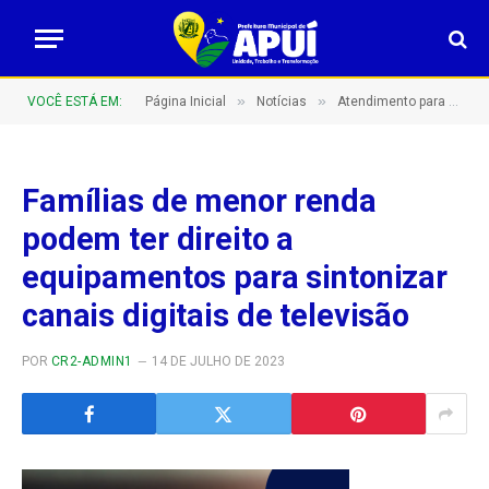
»
»
VOCÊ ESTÁ EM:
Página Inicial
Notícias
Atendimento para sintonia de canais está disponível, mas por tempo limitado
Famílias de menor renda
podem ter direito a
equipamentos para sintonizar
canais digitais de televisão
POR
CR2-ADMIN1
14 DE JULHO DE 2023