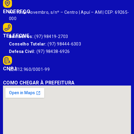
ENDEREÇO
Av. 13 de novembro, s/nº – Centro | Apuí – AM | CEP: 69265-
000
TELEFONE
Bombeiros:
(97) 98419-2703
Conselho Tutelar:
(97) 98444-6303
Defesa Civil:
(97) 98438-6926
CNPJ:
22.812.960/0001-99
COMO CHEGAR À PREFEITURA