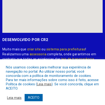
DESENVOLVIDO POR CR2
Muito mais que
criar site
ou
sistema para prefeituras
!
Realizamos uma
assessoria
completa, onde garantimos em
contrato que todas as exigências das
leis de transparência
pública
serão atendidas.
Nós usamos cookies para melhorar sua experiência de
navegação no portal. Ao utilizar nosso portal, você
Conheça o
PNTP
e o
Radar da Transparência Pública
concorda com a política de monitoramento de cookies.
Para ter mais informações sobre como isso é feito, acesse
Política de cookies (
Leia mais
). Se você concorda, clique em
ACEITO.
Prefeitura Municipal de Apuí.
Todos os direitos reservados a
Leia mais
ACEITO
Mapa do Site
Acessar Área Administrativa
Acessar o Webmail