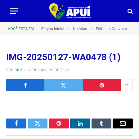
»
»
VOCÊ ESTÁ EM:
Página Inicial
Notícias
Edital de Convocação de Posse Nº 002/2025 – Concurso Público Nº 001/2023
IMG-20250127-WA0478 (1)
POR
CR2
27 DE JANEIRO DE 2025
Facebook
Twitter
Pinterest
LinkedIn
Tumblr
E-
mail