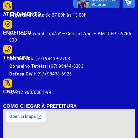
ATENDIMENTO
Segunda à Sexta de 07:00h às 13:00h
ENDEREÇO
Av. 13 de novembro, s/nº – Centro | Apuí – AM | CEP: 69265-
000
TELEFONE
Bombeiros:
(97) 98419-2703
Conselho Tutelar:
(97) 98444-6303
Defesa Civil:
(97) 98438-6926
CNPJ:
22.812.960/0001-99
COMO CHEGAR À PREFEITURA