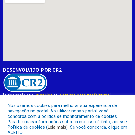
DESENVOLVIDO POR CR2
Muito mais que
criar site
ou
sistema para prefeituras
!
Realizamos uma
assessoria
completa, onde garantimos em
Nós usamos cookies para melhorar sua experiência de
contrato que todas as exigências das
leis de transparência
navegação no portal. Ao utilizar nosso portal, você
pública
serão atendidas.
concorda com a política de monitoramento de cookies.
Para ter mais informações sobre como isso é feito, acesse
Conheça o
PNTP
e o
Radar da Transparência Pública
Política de cookies (
Leia mais
). Se você concorda, clique em
ACEITO.