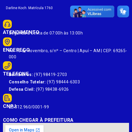
Darline Koch. Matrícula 1760
ATENDIMENTO
Segunda à Sexta de 07:00h às 13:00h
ENDEREÇO
Av. 13 de novembro, s/nº – Centro | Apuí – AM | CEP: 69265-
000
TELEFONE
Bombeiros:
(97) 98419-2703
Conselho Tutelar:
(97) 98444-6303
Defesa Civil:
(97) 98438-6926
CNPJ:
22.812.960/0001-99
COMO CHEGAR À PREFEITURA