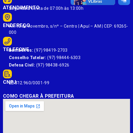
ATENDIMENTO
Segunda à Sexta de 07:00h às 13:00h
ENDEREÇO
Av. 13 de novembro, s/nº – Centro | Apuí – AM | CEP: 69265-
000
TELEFONE
Bombeiros:
(97) 98419-2703
Conselho Tutelar:
(97) 98444-6303
Defesa Civil:
(97) 98438-6926
CNPJ:
22.812.960/0001-99
COMO CHEGAR À PREFEITURA