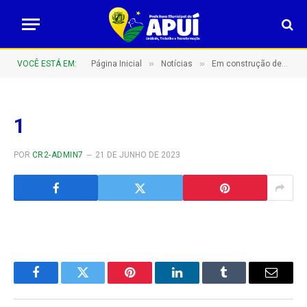
»
»
VOCÊ ESTÁ EM:
Página Inicial
Notícias
Em construção dentro de fisioterapia
1
POR
CR2-ADMIN7
21 DE JUNHO DE 2023
Facebook
Twitter
Pinterest
LinkedIn
Tumblr
E-
mail