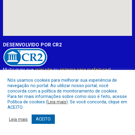
DESENVOLVIDO POR CR2
Muito mais que
criar site
ou
sistema para prefeituras
!
Realizamos uma
assessoria
completa, onde garantimos em
Nós usamos cookies para melhorar sua experiência de
contrato que todas as exigências das
leis de transparência
navegação no portal. Ao utilizar nosso portal, você
pública
serão atendidas.
concorda com a política de monitoramento de cookies.
Para ter mais informações sobre como isso é feito, acesse
Conheça o
PNTP
e o
Radar da Transparência Pública
Política de cookies (
Leia mais
). Se você concorda, clique em
ACEITO.
Leia mais
ACEITO
Prefeitura Municipal de Apuí.
Todos os direitos reservados a