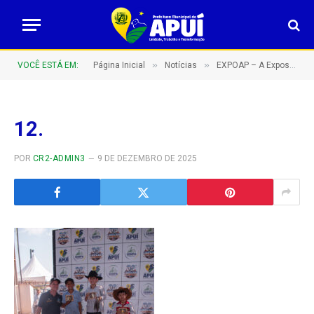
»
»
VOCÊ ESTÁ EM:
Página Inicial
Notícias
EXPOAP – A Exposição Agropecuária de Apuí do sul do Amazonas – Barretão Amazonense!
12.
POR
CR2-ADMIN3
9 DE DEZEMBRO DE 2025