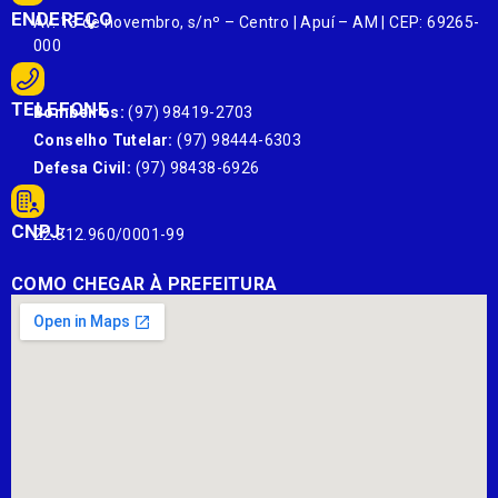
ENDEREÇO
Av. 13 de novembro, s/nº – Centro | Apuí – AM | CEP: 69265-
000
TELEFONE
Bombeiros:
(97) 98419-2703
Conselho Tutelar:
(97) 98444-6303
Defesa Civil:
(97) 98438-6926
CNPJ:
22.812.960/0001-99
COMO CHEGAR À PREFEITURA