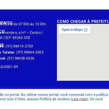
COMO CHEGAR À PREFEIT
MENTO
à Sexta de 07:00h às 13:00h
ÇO
 novembro, s/nº – Centro |
M | CEP: 69265-000
NE
os:
(97) 98419-2703
 Tutelar:
(97) 98444-6303
vil:
(97) 98438-6926
60/0001-99
no portal. Ao utilizar nosso portal, você concorda com a política
o isso é feito, acesse Política de cookies (
Leia mais
). Se você
Mapa do Site
Acessar Área A