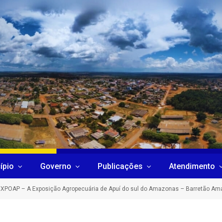
ípio
Governo
Publicações
Atendimento
EXPOAP – A Exposição Agropecuária de Apuí do sul do Amazonas – Barretão A