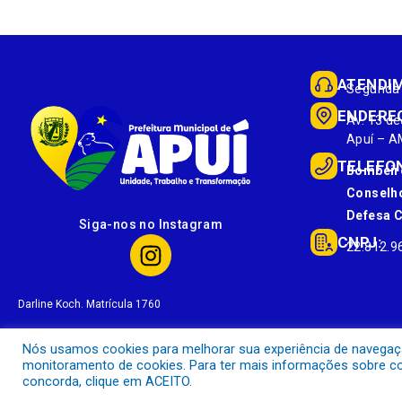
ATENDI
Segunda 
ENDERE
Av. 13 de
Apuí – A
TELEFO
Bombeir
Conselho
Defesa Ci
Siga-nos no Instagram
CNPJ:
22.812.9
Darline Koch. Matrícula 1760
Nós usamos cookies para melhorar sua experiência de navegação 
monitoramento de cookies. Para ter mais informações sobre com
concorda, clique em ACEITO.
Prefeitura Municipal de Apuí.
Todos os direitos reservados a