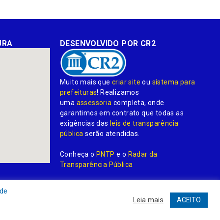
URA
DESENVOLVIDO POR CR2
Muito mais que
criar site
ou
sistema para
prefeituras
! Realizamos
uma
assessoria
completa, onde
garantimos em contrato que todas as
exigências das
leis de transparência
pública
serão atendidas.
Conheça o
PNTP
e o
Radar da
Transparência Pública
 de
Leia mais
ACEITO
dministrativa
Acessar o Webmail