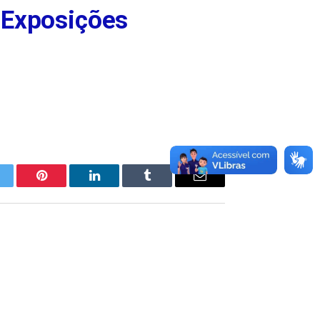
 Exposições
itter
Pinterest
LinkedIn
Tumblr
E-
mail