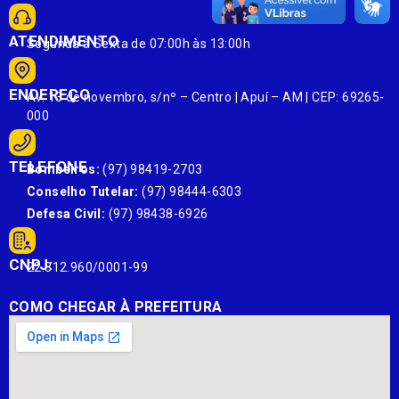
ATENDIMENTO
Segunda à Sexta de 07:00h às 13:00h
ENDEREÇO
Av. 13 de novembro, s/nº – Centro | Apuí – AM | CEP: 69265-
000
TELEFONE
Bombeiros:
(97) 98419-2703
Conselho Tutelar:
(97) 98444-6303
Defesa Civil:
(97) 98438-6926
CNPJ:
22.812.960/0001-99
COMO CHEGAR À PREFEITURA