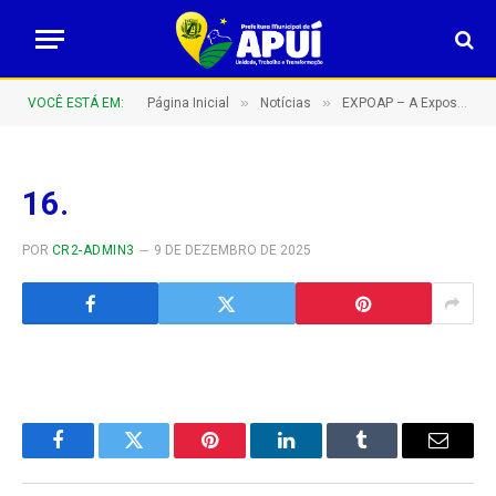
»
»
VOCÊ ESTÁ EM:
Página Inicial
Notícias
EXPOAP – A Exposição Agropecuária de Apuí do sul do Amazonas – Barretão Amazonense!
16.
POR
CR2-ADMIN3
9 DE DEZEMBRO DE 2025
Facebook
Twitter
Pinterest
LinkedIn
Tumblr
E-
mail