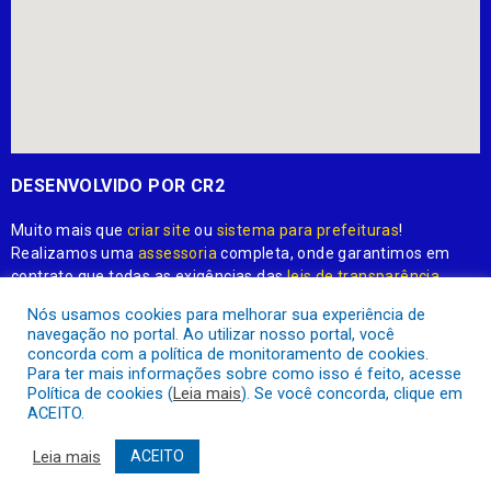
DESENVOLVIDO POR CR2
Muito mais que
criar site
ou
sistema para prefeituras
!
Realizamos uma
assessoria
completa, onde garantimos em
contrato que todas as exigências das
leis de transparência
pública
serão atendidas.
Nós usamos cookies para melhorar sua experiência de
navegação no portal. Ao utilizar nosso portal, você
Conheça o
PNTP
e o
Radar da Transparência Pública
concorda com a política de monitoramento de cookies.
Para ter mais informações sobre como isso é feito, acesse
Política de cookies (
Leia mais
). Se você concorda, clique em
ACEITO.
Prefeitura Municipal de Apuí.
Todos os direitos reservados a
Leia mais
ACEITO
Mapa do Site
Acessar Área Administrativa
Acessar o Webmail