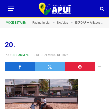
»
»
VOCÊ ESTÁ EM:
Página Inicial
Notícias
EXPOAP – A Exposição Agropecuária de Apuí do sul do Amazonas – Barretão Amazonense!
20.
POR
CR2-ADMIN3
9 DE DEZEMBRO DE 2025