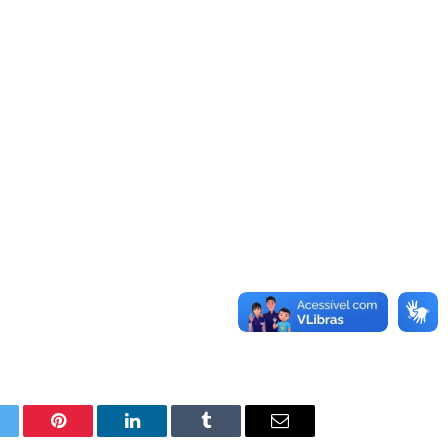
itter
Pinterest
LinkedIn
Tumblr
E-