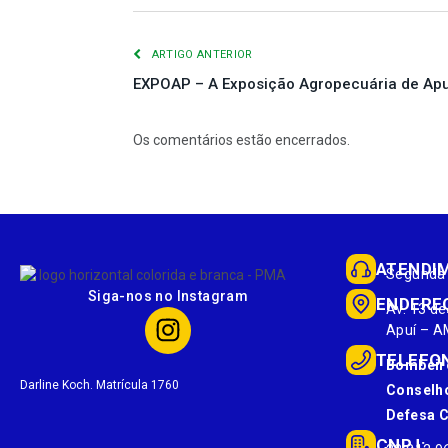
ARTIGO ANTERIOR
EXPOAP – A Exposição Agropecuária de Apu
Os comentários estão encerrados.
ATENDI
Segunda 
Siga-nos no Instagram
ENDERE
Av. 13 de
Apuí – A
TELEFO
Bombeir
Darline Koch. Matrícula 1760
Conselho
Defesa Ci
CNPJ: