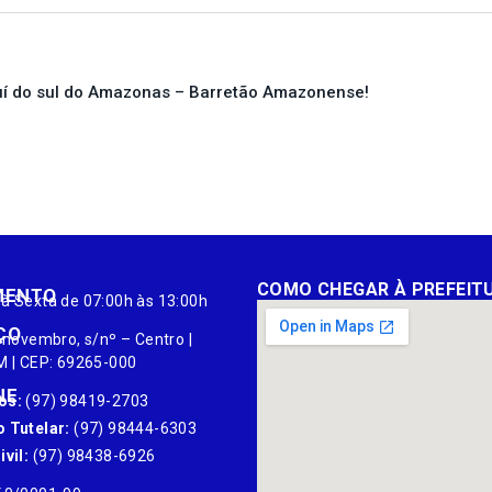
í do sul do Amazonas – Barretão Amazonense!
COMO CHEGAR À PREFEIT
MENTO
à Sexta de 07:00h às 13:00h
ÇO
 novembro, s/nº – Centro |
M | CEP: 69265-000
NE
os:
(97) 98419-2703
 Tutelar:
(97) 98444-6303
vil:
(97) 98438-6926