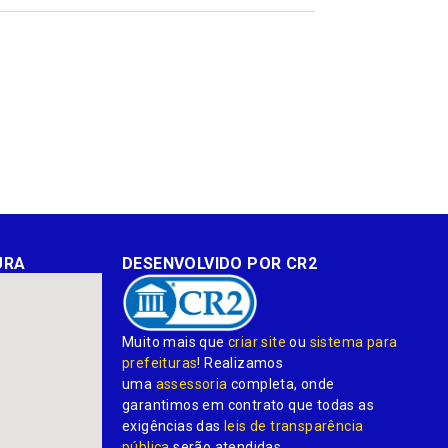
mail
URA
DESENVOLVIDO POR CR2
Muito mais que
criar site
ou
sistema para
prefeituras
! Realizamos
uma
assessoria
completa, onde
garantimos em contrato que todas as
exigências das
leis de transparência
pública
serão atendidas.