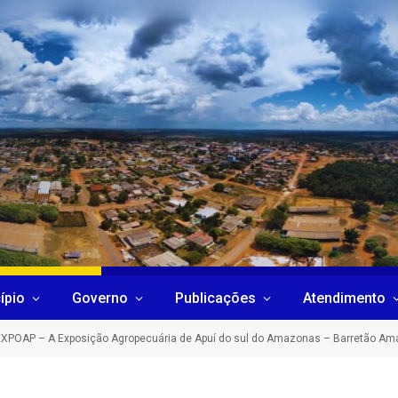
ípio
Governo
Publicações
Atendimento
EXPOAP – A Exposição Agropecuária de Apuí do sul do Amazonas – Barretão A