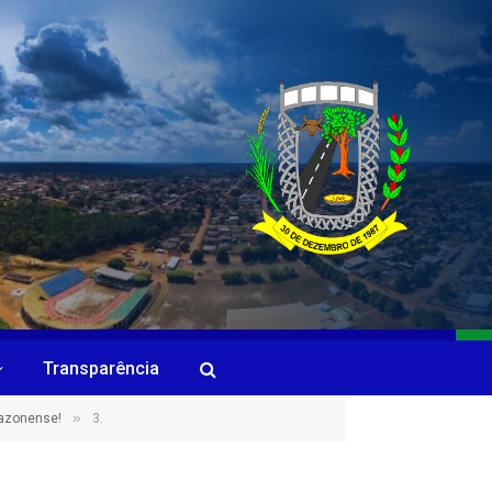
Transparência
»
mazonense!
3.