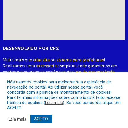
DESENVOLVIDO POR CR2
Muito mais que
criar site
ou
sistema para prefeituras
!
Realizamos uma
assessoria
completa, onde garantimos em
Nós usamos cookies para melhorar sua experiência de
contrato que todas as exigências das
leis de transparência
navegação no portal. Ao utilizar nosso portal, você
pública
serão atendidas.
concorda com a política de monitoramento de cookies.
Para ter mais informações sobre como isso é feito, acesse
Conheça o
PNTP
e o
Radar da Transparência Pública
Política de cookies (
Leia mais
). Se você concorda, clique em
ACEITO.
Leia mais
ACEITO