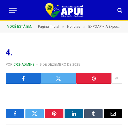
»
»
VOCÊ ESTÁ EM:
Página Inicial
Notícias
EXPOAP – A Exposição Agropecuária de Apuí do sul do Amazonas – Barretão Amazonense!
4.
POR
CR2-ADMIN3
9 DE DEZEMBRO DE 2025
Facebook
Twitter
Pinterest
LinkedIn
Tumblr
E-
mail