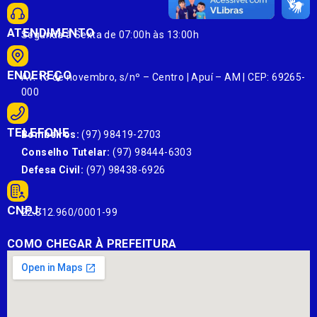
ATENDIMENTO
Segunda à Sexta de 07:00h às 13:00h
ENDEREÇO
Av. 13 de novembro, s/nº – Centro | Apuí – AM | CEP: 69265-
000
TELEFONE
Bombeiros:
(97) 98419-2703
Conselho Tutelar:
(97) 98444-6303
Defesa Civil:
(97) 98438-6926
CNPJ:
22.812.960/0001-99
COMO CHEGAR À PREFEITURA