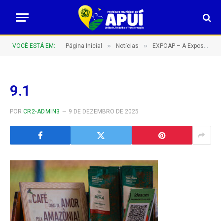
»
»
VOCÊ ESTÁ EM:
Página Inicial
Notícias
EXPOAP – A Exposição Agropecuária de Apuí do sul do Amazonas – Barretão Amazonense!
9.1
POR
CR2-ADMIN3
9 DE DEZEMBRO DE 2025