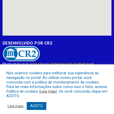
DESENVOLVIDO POR CR2
Muito mais que
criar site
ou
sistema para prefeituras
!
Realizamos uma
assessoria
completa, onde garantimos em
Nós usamos cookies para melhorar sua experiência de
contrato que todas as exigências das
leis de transparência
navegação no portal. Ao utilizar nosso portal, você
pública
serão atendidas.
concorda com a política de monitoramento de cookies.
Para ter mais informações sobre como isso é feito, acesse
Conheça o
PNTP
e o
Radar da Transparência Pública
Política de cookies (
Leia mais
). Se você concorda, clique em
ACEITO.
Leia mais
ACEITO