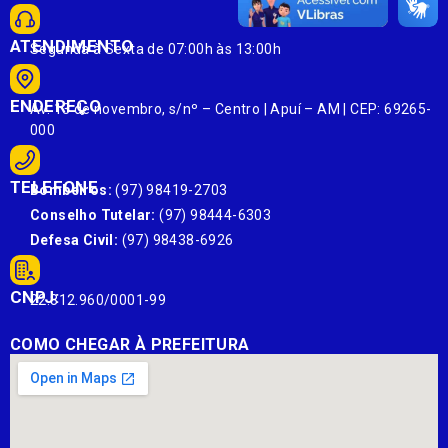
ATENDIMENTO
Segunda à Sexta de 07:00h às 13:00h
ENDEREÇO
Av. 13 de novembro, s/nº – Centro | Apuí – AM | CEP: 69265-
000
TELEFONE
Bombeiros:
(97) 98419-2703
Conselho Tutelar:
(97) 98444-6303
Defesa Civil:
(97) 98438-6926
CNPJ:
22.812.960/0001-99
COMO CHEGAR À PREFEITURA