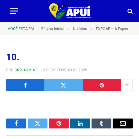
»
»
VOCÊ ESTÁ EM:
Página Inicial
Notícias
EXPOAP – A Exposição Agropecuária de Apuí do sul do Amazonas – Barretão Amazonense!
10.
POR
CR2-ADMIN3
9 DE DEZEMBRO DE 2025
Facebook
Twitter
Pinterest
LinkedIn
Tumblr
E-
mail