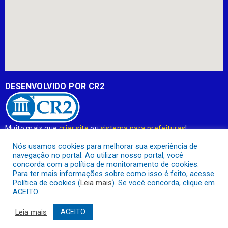
DESENVOLVIDO POR CR2
Muito mais que
criar site
ou
sistema para prefeituras
!
Realizamos uma
assessoria
completa, onde garantimos em
Nós usamos cookies para melhorar sua experiência de
contrato que todas as exigências das
leis de transparência
navegação no portal. Ao utilizar nosso portal, você
pública
serão atendidas.
concorda com a política de monitoramento de cookies.
Para ter mais informações sobre como isso é feito, acesse
Conheça o
PNTP
e o
Radar da Transparência Pública
Política de cookies (
Leia mais
). Se você concorda, clique em
ACEITO.
Leia mais
ACEITO