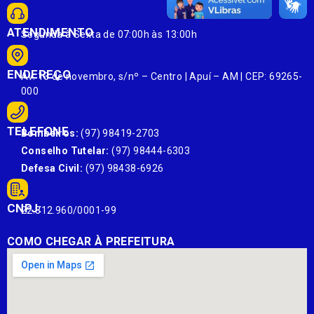
ATENDIMENTO
Segunda à Sexta de 07:00h às 13:00h
ENDEREÇO
Av. 13 de novembro, s/nº – Centro | Apuí – AM | CEP: 69265-
000
TELEFONE
Bombeiros:
(97) 98419-2703
Conselho Tutelar:
(97) 98444-6303
Defesa Civil:
(97) 98438-6926
CNPJ:
22.812.960/0001-99
COMO CHEGAR À PREFEITURA