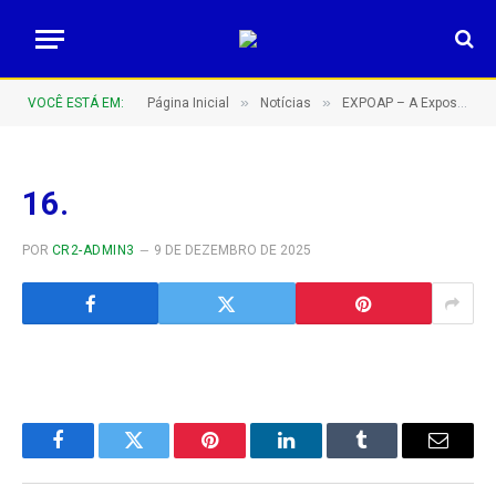
»
»
VOCÊ ESTÁ EM:
Página Inicial
Notícias
EXPOAP – A Exposição Agropecuária de Apuí do sul do Amazonas – Barretão Amazonense!
16.
POR
CR2-ADMIN3
9 DE DEZEMBRO DE 2025
Facebook
Twitter
Pinterest
LinkedIn
Tumblr
E-
mail