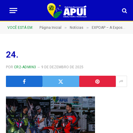
»
»
VOCÊ ESTÁ EM:
Página Inicial
Notícias
EXPOAP – A Exposição Agropecuária de Apuí do sul do Amazonas – Barretão Amazonense!
24.
POR
CR2-ADMIN3
9 DE DEZEMBRO DE 2025