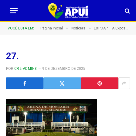
»
»
VOCÊ ESTÁ EM:
Página Inicial
Notícias
EXPOAP – A Exposição Agropecuária de Apuí do sul do Amazonas – Barretão Amazonense!
27.
POR
CR2-ADMIN3
9 DE DEZEMBRO DE 2025