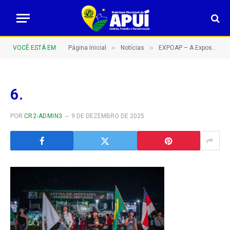
»
»
VOCÊ ESTÁ EM:
Página Inicial
Notícias
EXPOAP – A Exposição Agropecuária de Apuí do sul do Amazonas – Barretão Amazonense!
6.
POR
CR2-ADMIN3
9 DE DEZEMBRO DE 2025