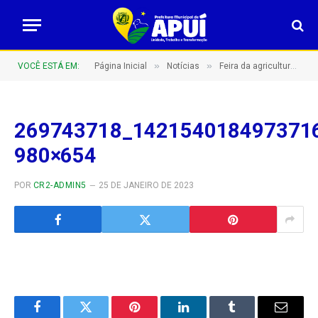
»
»
VOCÊ ESTÁ EM:
Página Inicial
Notícias
Feira da agricultura familiar
269743718_142154018497371
980×654
POR
CR2-ADMIN5
25 DE JANEIRO DE 2023
Facebook
Twitter
Pinterest
LinkedIn
Tumblr
E-