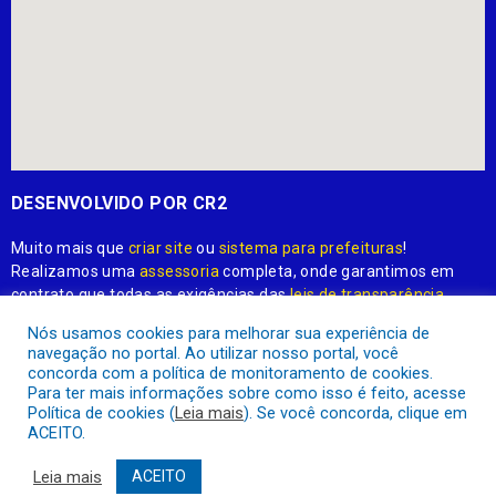
DESENVOLVIDO POR CR2
Muito mais que
criar site
ou
sistema para prefeituras
!
Realizamos uma
assessoria
completa, onde garantimos em
Nós usamos cookies para melhorar sua experiência de
contrato que todas as exigências das
leis de transparência
navegação no portal. Ao utilizar nosso portal, você
pública
serão atendidas.
concorda com a política de monitoramento de cookies.
Para ter mais informações sobre como isso é feito, acesse
Conheça o
PNTP
e o
Radar da Transparência Pública
Política de cookies (
Leia mais
). Se você concorda, clique em
ACEITO.
Leia mais
ACEITO