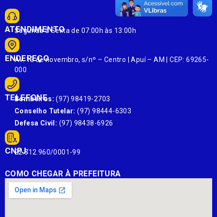
ATENDIMENTO
Segunda à Sexta de 07:00h às 13:00h
ENDEREÇO
Av. 13 de novembro, s/nº – Centro | Apuí – AM | CEP: 69265-
000
TELEFONE
Bombeiros:
(97) 98419-2703
Conselho Tutelar:
(97) 98444-6303
Defesa Civil:
(97) 98438-6926
CNPJ:
22.812.960/0001-99
COMO CHEGAR À PREFEITURA