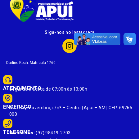
Siga-nos no Instagram
Darline Koch. Matrícula 1760
ATENDIMENTO
Segunda à Sexta de 07:00h às 13:00h
ENDEREÇO
Av. 13 de novembro, s/nº – Centro | Apuí – AM | CEP: 69265-
000
TELEFONE
Bombeiros:
(97) 98419-2703