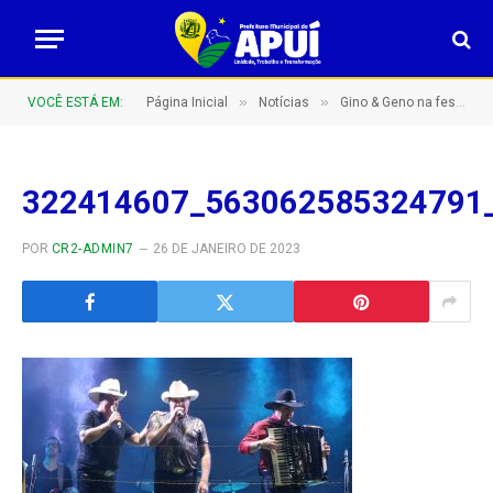
»
»
VOCÊ ESTÁ EM:
Página Inicial
Notícias
Gino & Geno na festa de aniversário de Apuí
322414607_563062585324791
POR
CR2-ADMIN7
26 DE JANEIRO DE 2023