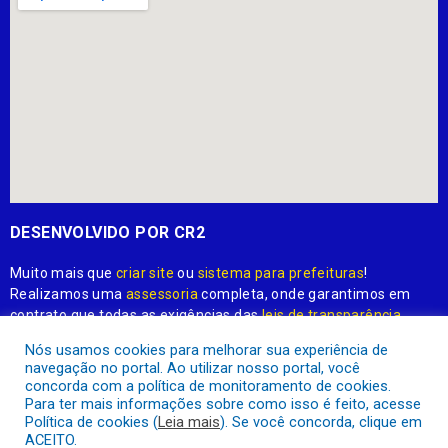
DESENVOLVIDO POR CR2
Muito mais que
criar site
ou
sistema para prefeituras
!
Realizamos uma
assessoria
completa, onde garantimos em
contrato que todas as exigências das
leis de transparência
pública
serão atendidas.
Nós usamos cookies para melhorar sua experiência de
navegação no portal. Ao utilizar nosso portal, você
Conheça o
PNTP
e o
Radar da Transparência Pública
concorda com a política de monitoramento de cookies.
Para ter mais informações sobre como isso é feito, acesse
Política de cookies (
Leia mais
). Se você concorda, clique em
ACEITO.