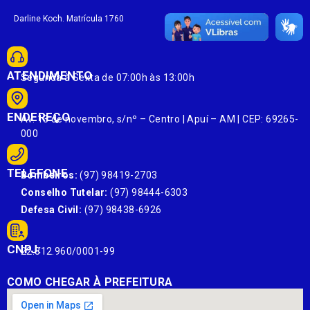
Darline Koch. Matrícula 1760
ATENDIMENTO
Segunda à Sexta de 07:00h às 13:00h
ENDEREÇO
Av. 13 de novembro, s/nº – Centro | Apuí – AM | CEP: 69265-
000
TELEFONE
Bombeiros:
(97) 98419-2703
Conselho Tutelar:
(97) 98444-6303
Defesa Civil:
(97) 98438-6926
CNPJ:
22.812.960/0001-99
COMO CHEGAR À PREFEITURA