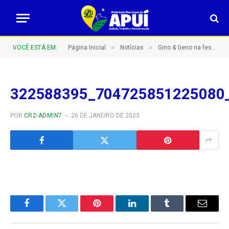
»
»
VOCÊ ESTÁ EM:
Página Inicial
Notícias
Gino & Geno na festa de aniversário de Apuí
322588395_704725851225080
POR
CR2-ADMIN7
26 DE JANEIRO DE 2023
Facebook
Twitter
Pinterest
LinkedIn
Tumblr
E-
mail