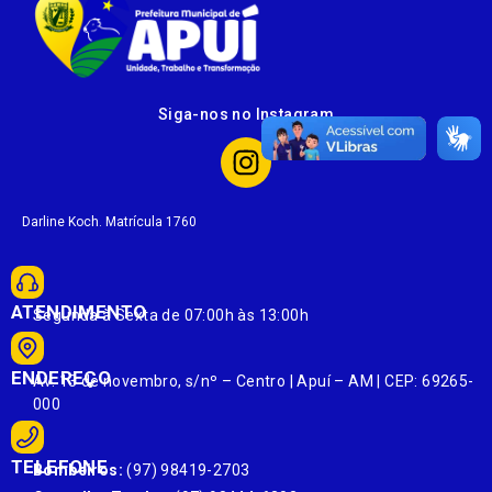
Siga-nos no Instagram
Darline Koch. Matrícula 1760
ATENDIMENTO
Segunda à Sexta de 07:00h às 13:00h
ENDEREÇO
Av. 13 de novembro, s/nº – Centro | Apuí – AM | CEP: 69265-
000
TELEFONE
Bombeiros:
(97) 98419-2703