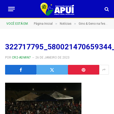
»
»
VOCÊ ESTÁ EM:
Página Inicial
Notícias
Gino & Geno na festa de aniversário de Apuí
322717795_580021470659344
POR
CR2-ADMIN7
26 DE JANEIRO DE 2023