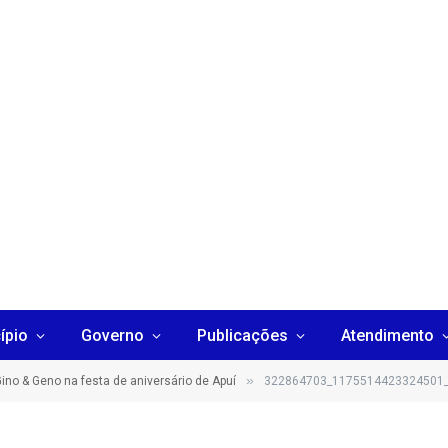
ípio
Governo
Publicações
Atendimento
»
ino & Geno na festa de aniversário de Apuí
322864703_1175514423324501