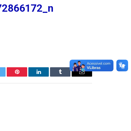
72866172_n
itter
Pinterest
LinkedIn
Tumblr
E-
mail