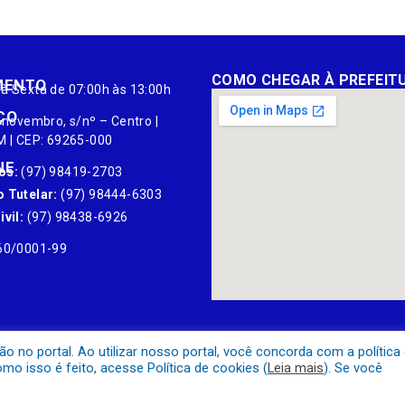
COMO CHEGAR À PREFEIT
MENTO
à Sexta de 07:00h às 13:00h
ÇO
 novembro, s/nº – Centro |
M | CEP: 69265-000
NE
os:
(97) 98419-2703
 Tutelar:
(97) 98444-6303
vil:
(97) 98438-6926
60/0001-99
no portal. Ao utilizar nosso portal, você concorda com a política
o isso é feito, acesse Política de cookies (
Leia mais
). Se você
Mapa do Site
Acessar Área A