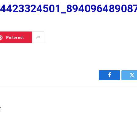
14423324501_89409648908
Pinterest
Facebook
Tw
í