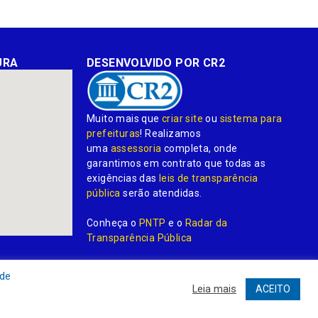
URA
DESENVOLVIDO POR CR2
Muito mais que
criar site
ou
sistema para
prefeituras
! Realizamos
uma
assessoria
completa, onde
garantimos em contrato que todas as
exigências das
leis de transparência
pública
serão atendidas.
Conheça o
PNTP
e o
Radar da
Transparência Pública
 de
Leia mais
ACEITO
dministrativa
Acessar o Webmail