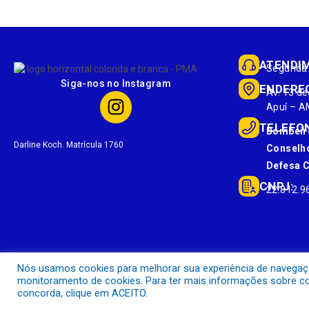
ATENDI
Segunda 
Siga-nos no Instagram
ENDERE
Av. 13 de
Apuí – A
TELEFO
Bombeir
Darline Koch. Matrícula 1760
Conselho
Defesa Ci
CNPJ:
22.812.9
Nós usamos cookies para melhorar sua experiência de navegação 
monitoramento de cookies. Para ter mais informações sobre com
concorda, clique em ACEITO.
Prefeitura Municipal de Apuí.
Todos os direitos reservados a