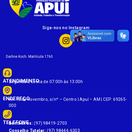
Siga-nos no Instagram
Darline Koch. Matrícula 1760
ATENDIMENTO
Segunda à Sexta de 07:00h às 13:00h
ENDEREÇO
Av. 13 de novembro, s/nº – Centro | Apuí – AM | CEP: 69265-
000
TELEFONE
Bombeiros:
(97) 98419-2703
Conselho Tutelar:
(97) 98444-6303