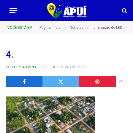
»
»
VOCÊ ESTÁ EM:
Página Inicial
Notícias
Iluminação de LED – Distrito do Sucunduri e sua evolução na infraestrutura !
4.
POR
CR2-ADMIN3
10 DE DEZEMBRO DE 2025