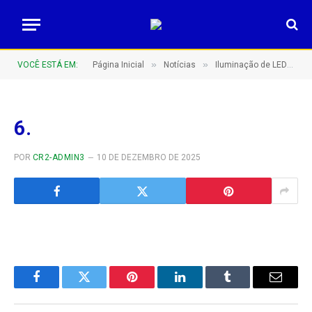
»
»
VOCÊ ESTÁ EM:
Página Inicial
Notícias
Iluminação de LED – Distrito do Sucunduri e sua evolução na infraestrutura !
6.
POR
CR2-ADMIN3
10 DE DEZEMBRO DE 2025
Facebook
Twitter
Pinterest
LinkedIn
Tumblr
E-
mail