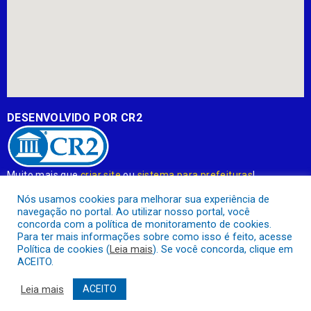
DESENVOLVIDO POR CR2
Muito mais que
criar site
ou
sistema para prefeituras
!
Realizamos uma
assessoria
completa, onde garantimos em
Nós usamos cookies para melhorar sua experiência de
contrato que todas as exigências das
leis de transparência
navegação no portal. Ao utilizar nosso portal, você
pública
serão atendidas.
concorda com a política de monitoramento de cookies.
Para ter mais informações sobre como isso é feito, acesse
Conheça o
PNTP
e o
Radar da Transparência Pública
Política de cookies (
Leia mais
). Se você concorda, clique em
ACEITO.
Leia mais
ACEITO