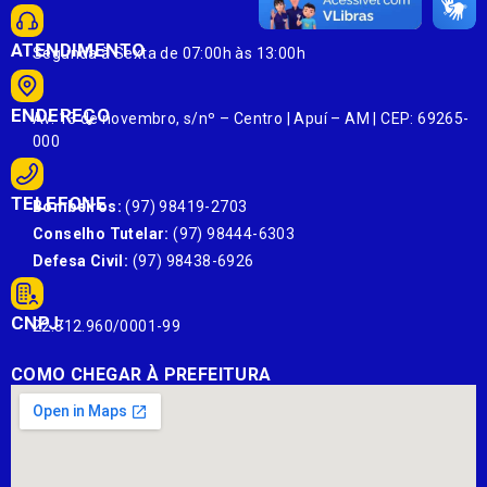
ATENDIMENTO
Segunda à Sexta de 07:00h às 13:00h
ENDEREÇO
Av. 13 de novembro, s/nº – Centro | Apuí – AM | CEP: 69265-
000
TELEFONE
Bombeiros:
(97) 98419-2703
Conselho Tutelar:
(97) 98444-6303
Defesa Civil:
(97) 98438-6926
CNPJ:
22.812.960/0001-99
COMO CHEGAR À PREFEITURA