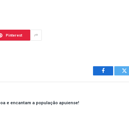
Pinterest
Facebook
Tw
goa e encantam a população apuiense!