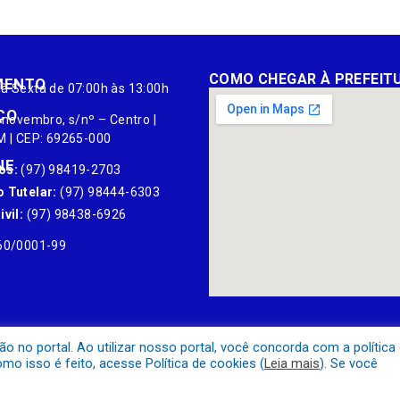
COMO CHEGAR À PREFEIT
MENTO
à Sexta de 07:00h às 13:00h
ÇO
 novembro, s/nº – Centro |
M | CEP: 69265-000
NE
os:
(97) 98419-2703
 Tutelar:
(97) 98444-6303
vil:
(97) 98438-6926
60/0001-99
no portal. Ao utilizar nosso portal, você concorda com a política
o isso é feito, acesse Política de cookies (
Leia mais
). Se você
Mapa do Site
Acessar Área A