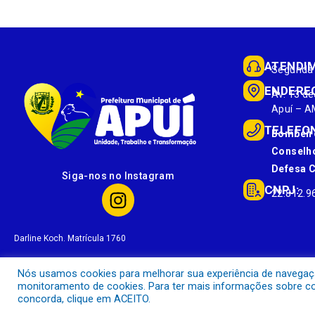
ATENDI
Segunda 
ENDERE
Av. 13 de
Apuí – A
TELEFO
Bombeir
Conselho
Defesa Ci
Siga-nos no Instagram
CNPJ:
22.812.9
Darline Koch. Matrícula 1760
Nós usamos cookies para melhorar sua experiência de navegação 
monitoramento de cookies. Para ter mais informações sobre com
concorda, clique em ACEITO.
Prefeitura Municipal de Apuí.
Todos os direitos reservados a