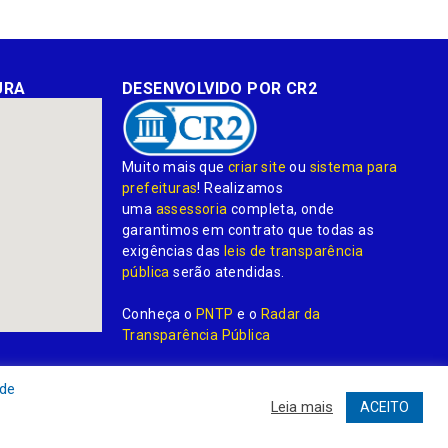
URA
DESENVOLVIDO POR CR2
Muito mais que
criar site
ou
sistema para
prefeituras
! Realizamos
uma
assessoria
completa, onde
garantimos em contrato que todas as
exigências das
leis de transparência
pública
serão atendidas.
Conheça o
PNTP
e o
Radar da
Transparência Pública
 de
Leia mais
ACEITO
dministrativa
Acessar o Webmail