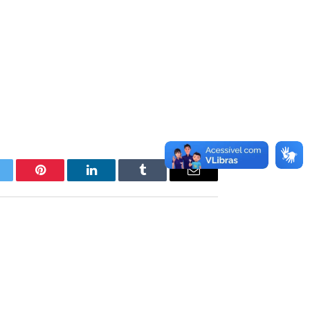
itter
Pinterest
LinkedIn
Tumblr
E-
mail