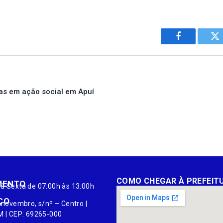
Facebook
Tw
as em ação social em Apuí
COMO CHEGAR À PREFEIT
MENTO
à Sexta de 07:00h às 13:00h
ÇO
 novembro, s/nº – Centro |
M | CEP: 69265-000