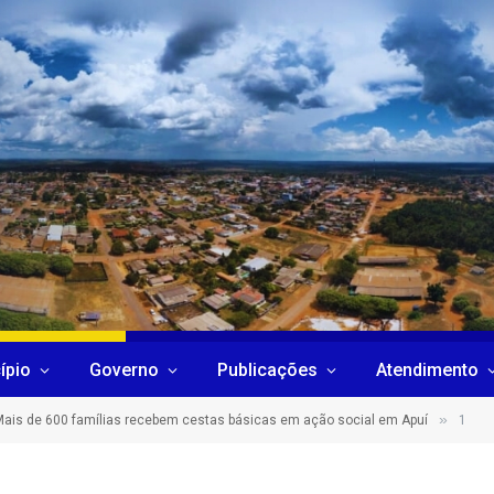
ípio
Governo
Publicações
Atendimento
»
ais de 600 famílias recebem cestas básicas em ação social em Apuí
1