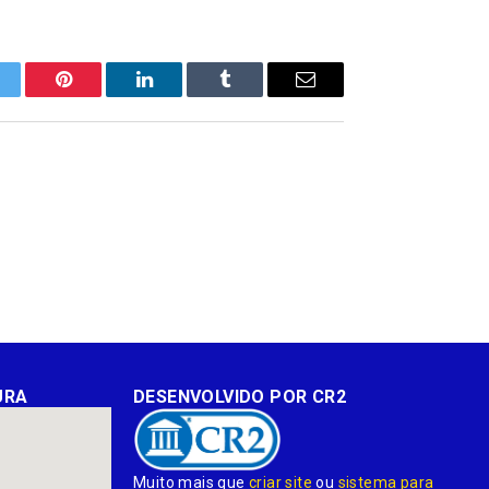
itter
Pinterest
LinkedIn
Tumblr
E-
mail
URA
DESENVOLVIDO POR CR2
Muito mais que
criar site
ou
sistema para