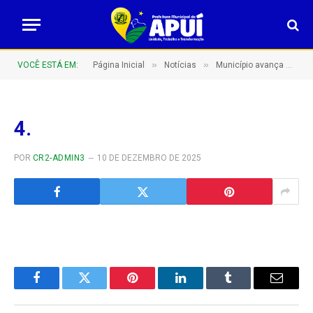
»
»
VOCÊ ESTÁ EM:
Página Inicial
Notícias
Município avança na saúde com ampliação de cirurgias
4.
POR
CR2-ADMIN3
10 DE DEZEMBRO DE 2025
Facebook
Twitter
Pinterest
LinkedIn
Tumblr
E-
mail