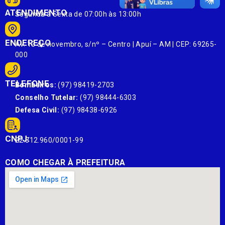
ATENDIMENTO
Segunda à Sexta de 07:00h às 13:00h
ENDEREÇO
Av. 13 de novembro, s/nº – Centro | Apuí – AM | CEP: 69265-
000
TELEFONE
Bombeiros:
(97) 98419-2703
Conselho Tutelar:
(97) 98444-6303
Defesa Civil:
(97) 98438-6926
CNPJ:
22.812.960/0001-99
COMO CHEGAR À PREFEITURA