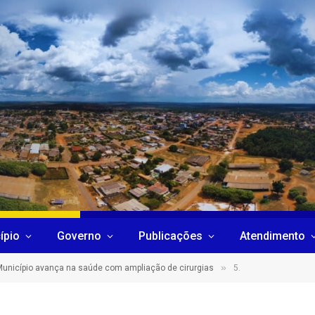
ípio
Governo
Publicações
Atendimento
»
unicípio avança na saúde com ampliação de cirurgias
5.