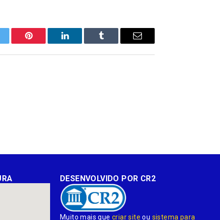
itter
Pinterest
LinkedIn
Tumblr
E-
mail
URA
DESENVOLVIDO POR CR2
Muito mais que
criar site
ou
sistema para