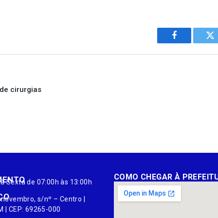
Facebook
Tw
de cirurgias
COMO CHEGAR À PREFEIT
MENTO
à Sexta de 07:00h às 13:00h
ÇO
 novembro, s/nº – Centro |
M | CEP: 69265-000