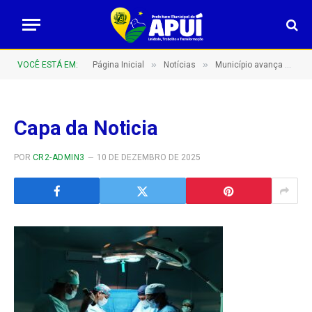
»
»
VOCÊ ESTÁ EM:
Página Inicial
Notícias
Município avança na saúde com ampliação de cirurgias
Capa da Noticia
POR
CR2-ADMIN3
10 DE DEZEMBRO DE 2025