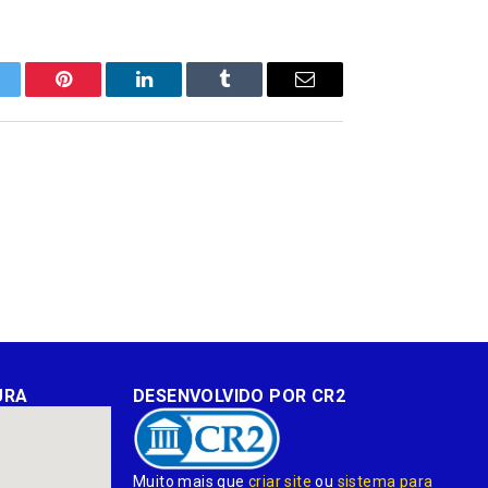
itter
Pinterest
LinkedIn
Tumblr
E-
mail
URA
DESENVOLVIDO POR CR2
Muito mais que
criar site
ou
sistema para