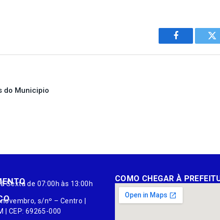
Facebook
Tw
s do Municipio
COMO CHEGAR À PREFEIT
MENTO
à Sexta de 07:00h às 13:00h
ÇO
 novembro, s/nº – Centro |
M | CEP: 69265-000