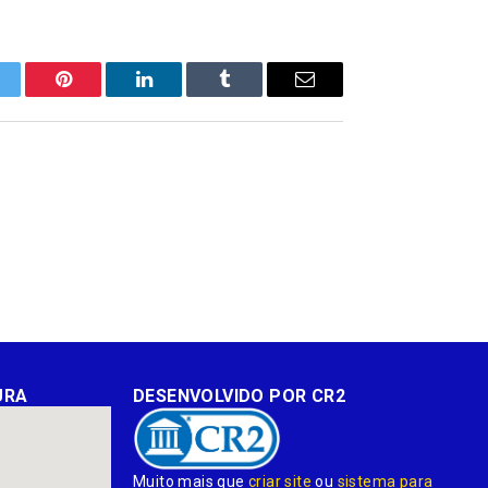
itter
Pinterest
LinkedIn
Tumblr
E-
mail
URA
DESENVOLVIDO POR CR2
Muito mais que
criar site
ou
sistema para