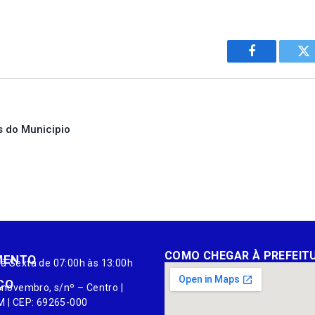
Facebook
Tw
s do Municipio
COMO CHEGAR À PREFEIT
MENTO
à Sexta de 07:00h às 13:00h
ÇO
 novembro, s/nº – Centro |
M | CEP: 69265-000