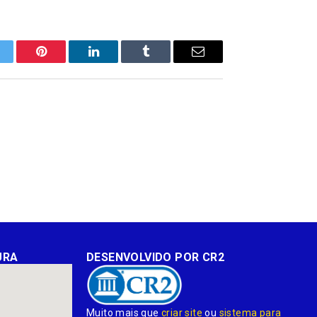
itter
Pinterest
LinkedIn
Tumblr
E-
mail
URA
DESENVOLVIDO POR CR2
Muito mais que
criar site
ou
sistema para