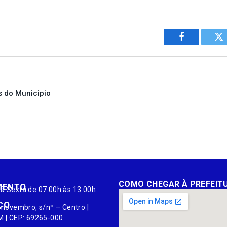
Facebook
Tw
s do Municipio
COMO CHEGAR À PREFEIT
MENTO
à Sexta de 07:00h às 13:00h
ÇO
 novembro, s/nº – Centro |
M | CEP: 69265-000