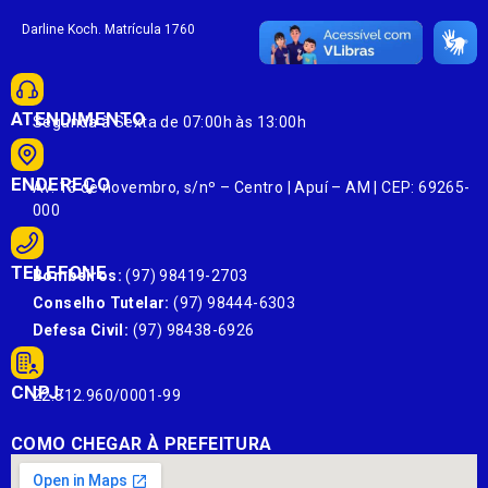
Darline Koch. Matrícula 1760
ATENDIMENTO
Segunda à Sexta de 07:00h às 13:00h
ENDEREÇO
Av. 13 de novembro, s/nº – Centro | Apuí – AM | CEP: 69265-
000
TELEFONE
Bombeiros:
(97) 98419-2703
Conselho Tutelar:
(97) 98444-6303
Defesa Civil:
(97) 98438-6926
CNPJ:
22.812.960/0001-99
COMO CHEGAR À PREFEITURA