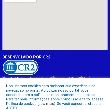
DESENVOLVIDO POR CR2
Muito mais que
criar site
ou
sistema para prefeituras
!
Realizamos uma
assessoria
completa, onde garantimos em
Nós usamos cookies para melhorar sua experiência de
contrato que todas as exigências das
leis de transparência
navegação no portal. Ao utilizar nosso portal, você
pública
serão atendidas.
concorda com a política de monitoramento de cookies.
Para ter mais informações sobre como isso é feito, acesse
Conheça o
PNTP
e o
Radar da Transparência Pública
Política de cookies (
Leia mais
). Se você concorda, clique em
ACEITO.