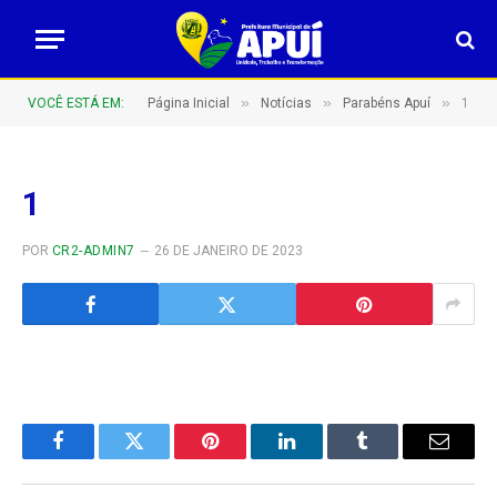
»
»
»
VOCÊ ESTÁ EM:
Página Inicial
Notícias
Parabéns Apuí
1
1
POR
CR2-ADMIN7
26 DE JANEIRO DE 2023
Facebook
Twitter
Pinterest
LinkedIn
Tumblr
E-
mail