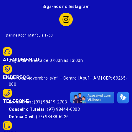
Siga-nos no Instagram
Darline Koch. Matrícula 1760
ATENDIMENTO
Segunda à Sexta de 07:00h às 13:00h
ENDEREÇO
Av. 13 de novembro, s/nº – Centro | Apuí – AM | CEP: 69265-
000
TELEFONE
Bombeiros:
(97) 98419-2703
Conselho Tutelar:
(97) 98444-6303
Defesa Civil:
(97) 98438-6926