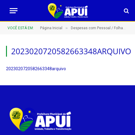
»
VOCÊ ESTÁ EM:
Página Inicial
Despesas com Pessoal / Folhas de Pagamento
2023020720582663348ARQUIVO
2023020720582663348arquivo