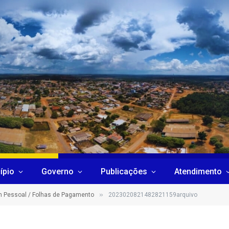
ípio
Governo
Publicações
Atendimento
»
 Pessoal / Folhas de Pagamento
2023020821482821159arquivo