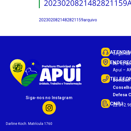
2023020821482821159
2023020821482821159arquivo
ATENDI
Segunda 
ENDERE
Av. 13 de
Apuí – A
TELEFO
Bombeir
Conselho
Defesa Ci
Siga-nos no Instagram
CNPJ:
22.812.9
Darline Koch. Matrícula 1760