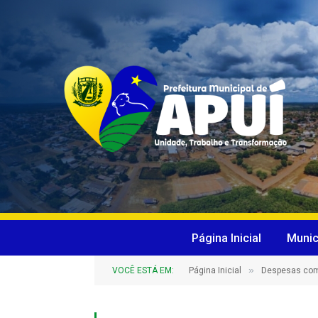
Página Inicial
Munic
»
VOCÊ ESTÁ EM:
Página Inicial
Despesas com