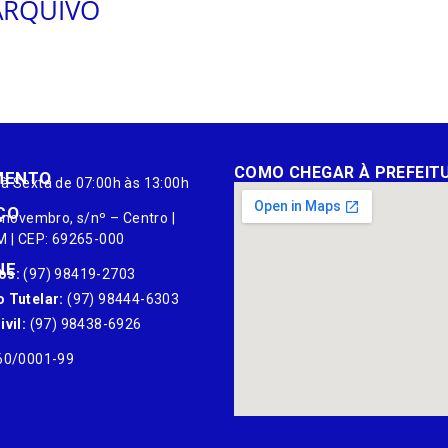
ARQUIVO
COMO CHEGAR À PREFEIT
MENTO
à Sexta de 07:00h às 13:00h
ÇO
 novembro, s/nº – Centro |
M | CEP: 69265-000
NE
os:
(97) 98419-2703
 Tutelar:
(97) 98444-6303
vil:
(97) 98438-6926
60/0001-99