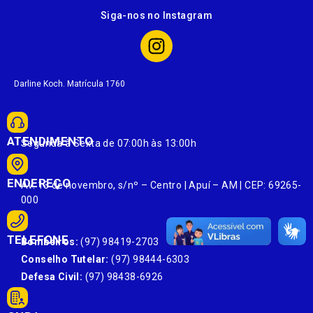
Siga-nos no Instagram
Darline Koch. Matrícula 1760
ATENDIMENTO
Segunda à Sexta de 07:00h às 13:00h
ENDEREÇO
Av. 13 de novembro, s/nº – Centro | Apuí – AM | CEP: 69265-
000
TELEFONE
Bombeiros:
(97) 98419-2703
Conselho Tutelar:
(97) 98444-6303
Defesa Civil:
(97) 98438-6926