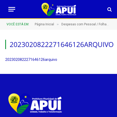
»
VOCÊ ESTÁ EM:
Página Inicial
Despesas com Pessoal / Folhas de Pagamento
2023020822271646126ARQUIVO
2023020822271646126arquivo