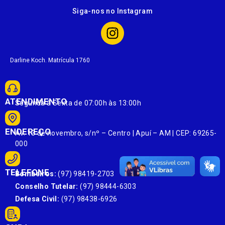
Siga-nos no Instagram
Darline Koch. Matrícula 1760
ATENDIMENTO
Segunda à Sexta de 07:00h às 13:00h
ENDEREÇO
Av. 13 de novembro, s/nº – Centro | Apuí – AM | CEP: 69265-
000
TELEFONE
Bombeiros:
(97) 98419-2703
Conselho Tutelar:
(97) 98444-6303
Defesa Civil:
(97) 98438-6926