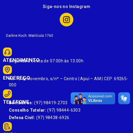
Siga-nos no Instagram
Darline Koch. Matrícula 1760
ATENDIMENTO
Segunda à Sexta de 07:00h às 13:00h
ENDEREÇO
Av. 13 de novembro, s/nº – Centro | Apuí – AM | CEP: 69265-
000
TELEFONE
Bombeiros:
(97) 98419-2703
Conselho Tutelar:
(97) 98444-6303
Defesa Civil:
(97) 98438-6926