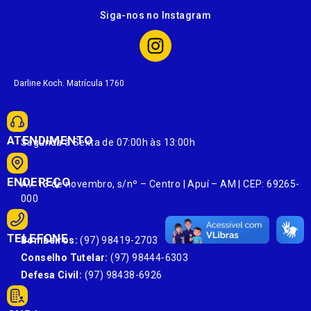
Siga-nos no Instagram
Darline Koch. Matrícula 1760
ATENDIMENTO
Segunda à Sexta de 07:00h às 13:00h
ENDEREÇO
Av. 13 de novembro, s/nº – Centro | Apuí – AM | CEP: 69265-
000
TELEFONE
Bombeiros:
(97) 98419-2703
Conselho Tutelar:
(97) 98444-6303
Defesa Civil:
(97) 98438-6926