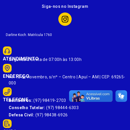
Siga-nos no Instagram
Darline Koch. Matrícula 1760
ATENDIMENTO
Segunda à Sexta de 07:00h às 13:00h
ENDEREÇO
Av. 13 de novembro, s/nº – Centro | Apuí – AM | CEP: 69265-
000
TELEFONE
Bombeiros:
(97) 98419-2703
Conselho Tutelar:
(97) 98444-6303
Defesa Civil:
(97) 98438-6926