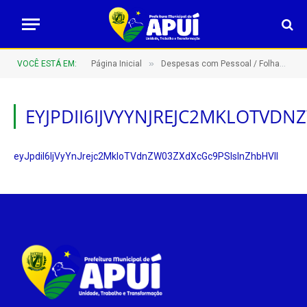
»
VOCÊ ESTÁ EM:
Página Inicial
Despesas com Pessoal / Folhas de Pagamento
EYJPDII6IJVYYNJREJC2MKLOTVD
eyJpdiI6IjVyYnJrejc2MkloTVdnZW03ZXdXcGc9PSIsInZhbHVlI