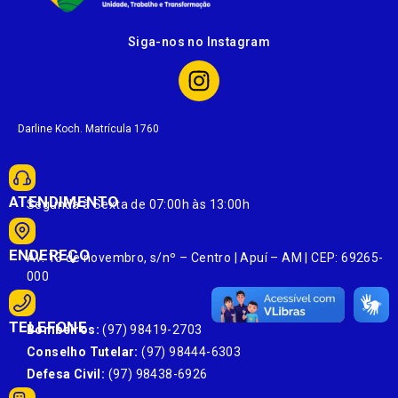
Siga-nos no Instagram
Darline Koch. Matrícula 1760
ATENDIMENTO
Segunda à Sexta de 07:00h às 13:00h
ENDEREÇO
Av. 13 de novembro, s/nº – Centro | Apuí – AM | CEP: 69265-
000
TELEFONE
Bombeiros:
(97) 98419-2703
Conselho Tutelar:
(97) 98444-6303
Defesa Civil:
(97) 98438-6926