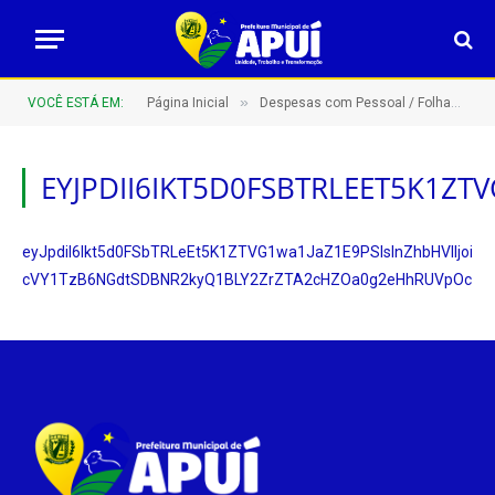
»
VOCÊ ESTÁ EM:
Página Inicial
Despesas com Pessoal / Folhas de Pagamento
EYJPDII6IKT5D0FSBTRLEET5K1Z
eyJpdiI6Ikt5d0FSbTRLeEt5K1ZTVG1wa1JaZ1E9PSIsInZhbHVlIjoi
cVY1TzB6NGdtSDBNR2kyQ1BLY2ZrZTA2cHZOa0g2eHhRUVpOc